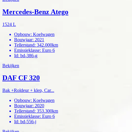
Mercedes-Benz Atego
1524 L
Opbouw
:
Koelwagen
Bouwjaar
:
2021
Tellerstand
:
342.000km
Emissieklasse
:
Euro 6
Id
:
bd-386-g
Bekijken
DAF CF 320
Bak +Roldeur + klep, Car...
Opbouw
:
Koelwagen
Bouwjaar
:
2020
Tellerstand
:
353.300km
Emissieklasse
:
Euro 6
Id
:
bd-556-j
Bekijken