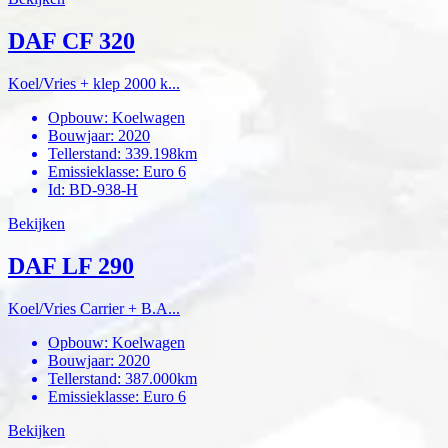
DAF CF 320
Koel/Vries + klep 2000 k...
Opbouw
:
Koelwagen
Bouwjaar
:
2020
Tellerstand
:
339.198km
Emissieklasse
:
Euro 6
Id
:
BD-938-H
Bekijken
DAF LF 290
Koel/Vries Carrier + B.A...
Opbouw
:
Koelwagen
Bouwjaar
:
2020
Tellerstand
:
387.000km
Emissieklasse
:
Euro 6
Bekijken