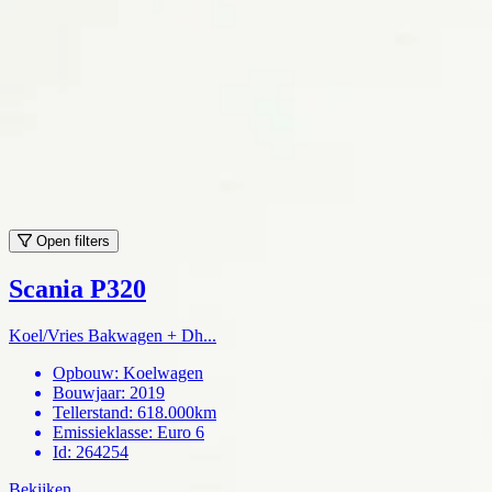
Open filters
Scania P320
Koel/Vries Bakwagen + Dh...
Opbouw
:
Koelwagen
Bouwjaar
:
2019
Tellerstand
:
618.000km
Emissieklasse
:
Euro 6
Id
:
264254
Bekijken