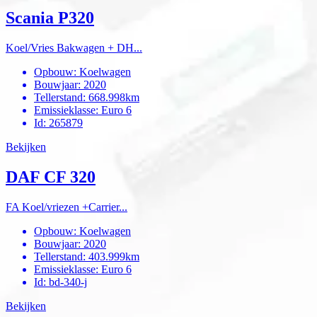
Scania P320
Koel/Vries Bakwagen + DH...
Opbouw
:
Koelwagen
Bouwjaar
:
2020
Tellerstand
:
668.998km
Emissieklasse
:
Euro 6
Id
:
265879
Bekijken
DAF CF 320
FA Koel/vriezen +Carrier...
Opbouw
:
Koelwagen
Bouwjaar
:
2020
Tellerstand
:
403.999km
Emissieklasse
:
Euro 6
Id
:
bd-340-j
Bekijken