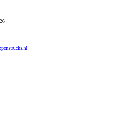
026
penstrucks.nl