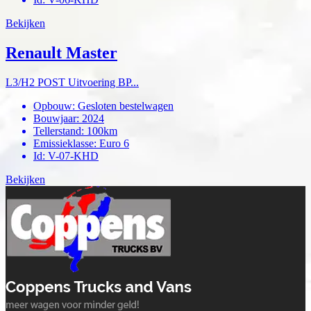
Bekijken
Renault Master
L3/H2 POST Uitvoering BP...
Opbouw
:
Gesloten bestelwagen
Bouwjaar
:
2024
Tellerstand
:
100km
Emissieklasse
:
Euro 6
Id
:
V-07-KHD
Bekijken